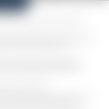
’avocat avec passion, dévouement et rigueur
s réputés en droit public et droit immobilier pour
aient. Maître REZKI a également été
er 2011, soit depuis plus de huit ans. Elle
oisinantes, Parisiens et Franciliens) mais
nsi que le droit maritime.
 des collectivités publiques autour d'une activité
struction ainsi qu’en droit des étrangers.