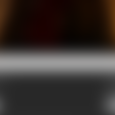
CAT
CA
2, 
130
Tél 