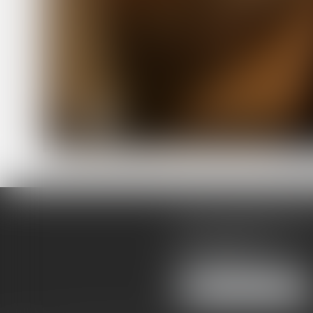
DALILA REZKI AVO
62 rue de Maubeuge
75009 PARIS
Tél :
01 47 40 80 32
NOUS LOCALISER