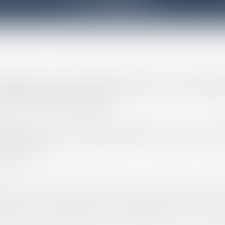
LE CABINET
rès de la Cour d’appel de Paris et exerce son métier d
llaboratrice au sein de cabinets parisiens et anglo-saxon
ein desquels d’éminents professeurs en droit y collabor
at et à la Cour de Cassation.
ersonnel sur la commune de Cachan à compter du 1er janvi
une clientèle de proximité (Cachanais et ses communes av
s alentours.
lic (et son volet consultation) et le contentieux privé ai
rticuliers que d’entreprises ou d’institutionnels tels que
inante en droit public et droit immobilier, droit de la con