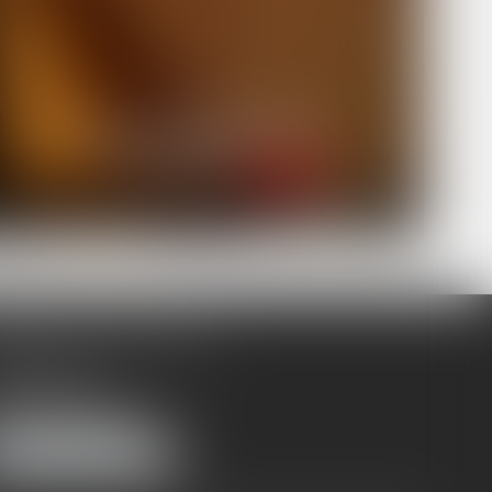
BINET SECONDAIRE
rue Grignan
01 MARSEILLE
:
09 83 90 96 16
NOUS LOCALISER